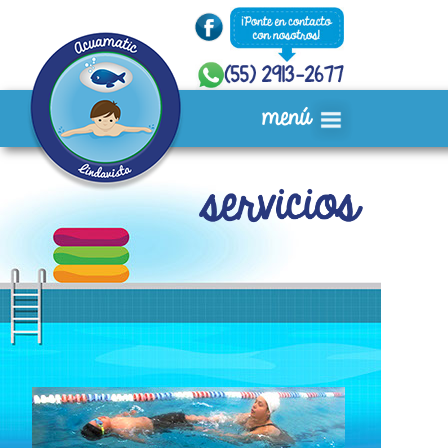
Inicio
Quiénes Somos
Servicios
Instalaciones
Acuafiestas
Ubicación
Video