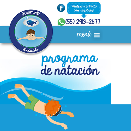
Inicio
Quiénes Somos
Servicios
Instalaciones
Acuafiestas
Ubicación
Video