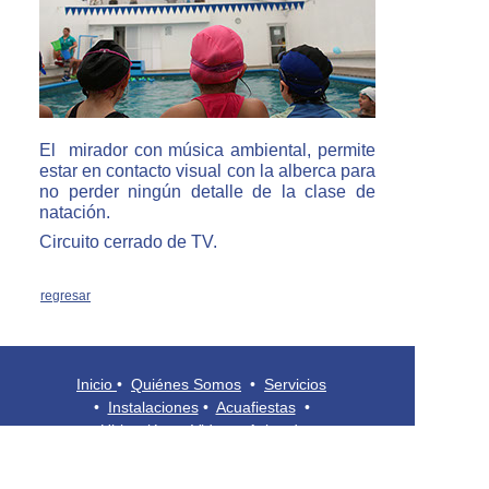
El mirador con música ambiental, permite
estar en contacto visual con la alberca para
no perder ningún detalle de la clase de
natación.
Circuito cerrado de TV.
regresar
Inicio
•
Quiénes Somos
•
Servicios
•
Instalaciones
•
Acuafiestas
•
Ubicación
•
Video
•
Aviso de
Privacidad