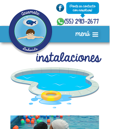
Inicio
Quiénes Somos
Servicios
Instalaciones
Acuafiestas
Ubicación
Video